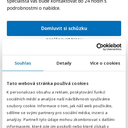
specialista vás bude kontaktovat do 24 hodin s
podrobnostmi o nabídce.
Domluvit si schůzku
naplánovat trasu
Souhlas
Detaily
Více o cookies
E-mailová adresa
*
Tato webová stránka používá cookies
Váš telefon
*
K personalizaci obsahu a reklam, poskytování funkcí
sociálních médií a analýze naší návštěvnosti využíváme
Předvolba
+420
soubory cookie. Informace o tom, jak náš web používáte,
sdílíme se svými partnery pro sociální média, inzerci a
Odesláním souhlasíte se
zpracováním osobních údajů
.
analýzy. Partneři tyto údaje mohou zkombinovat s dalšími
informacemi, které jste jim poskytli nebo které získali v