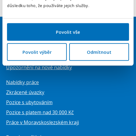
Odeslat
důsledku toho, že používáte jejich služby.
Povolit vše
Uchazeči
Přihlásit se
Povolit výběr
Odmítnout
Vytvořit životopis ZDARMA
Upozornění na nové nabídky
Nabídky práce
Zkrácené úvazky
Pozice s ubytováním
Pozice s platem nad 30 000 Kč
Práce v Moravskoslezském kraji