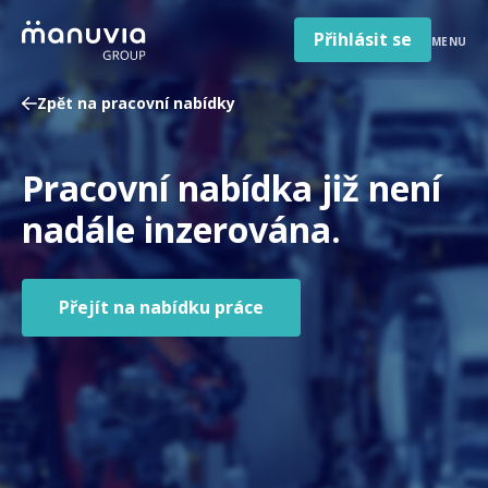
Poradna a články
Přeskočit
na
Přihlásit se
MENU
obsah
Pro firmy a zaměstnavatele
Zpět na pracovní nabídky
O nás
Čeština
Pracovní nabídka již není
Jazyk
Česká republika
Země
nadále inzerována.
/
region
Přejít na nabídku práce