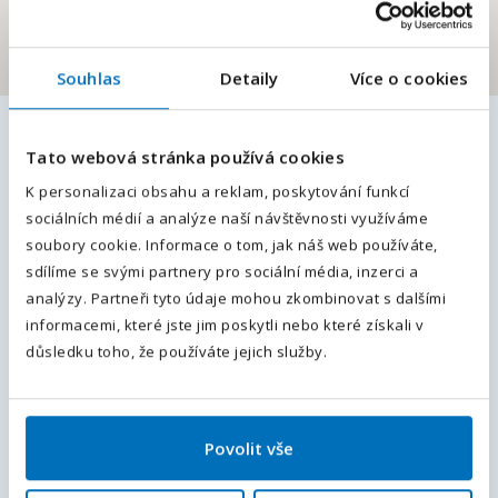
Souhlas
Detaily
Více o cookies
E-mailová adresa
*
Podobné pracovní nabídky
Tato webová stránka používá cookies
Váš telefon
*
K personalizaci obsahu a reklam, poskytování funkcí
Operátor/ka. Mzda 35 000 Kč + bonus 10
sociálních médií a analýze naší návštěvnosti využíváme
Předvolba
+420
000 Kč. Ubytování.
soubory cookie. Informace o tom, jak náš web používáte,
sdílíme se svými partnery pro sociální média, inzerci a
Hodkovice nad Mohelkou, Liberec, Liberecký kraj
, Česká
Odesláním souhlasíte se
zpracováním osobních údajů
.
analýzy. Partneři tyto údaje mohou zkombinovat s dalšími
republika
informacemi, které jste jim poskytli nebo které získali v
Plný úvazek
35 000 - 40 000
Kč / měsíc
Odeslat
důsledku toho, že používáte jejich služby.
Skladník – VZV, retruck nebo elektrický
tahač | Až 39 600 Kč
Povolit vše
Nošovice, Frýdek-Místek, Moravskoslezský kraj
, Česká
republika