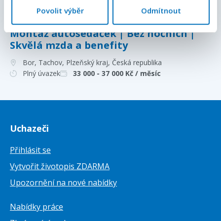
Plný úvazek
34 000 - 40 000
Kč / měsíc
Povolit výběr
Odmítnout
Montáž autosedaček | Bez nočních |
Skvělá mzda a benefity
Bor, Tachov, Plzeňský kraj
, Česká republika
Plný úvazek
33 000 - 37 000
Kč / měsíc
Uchazeči
Přihlásit se
Vytvořit životopis ZDARMA
Upozornění na nové nabídky
Nabídky práce