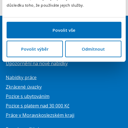
Odeslat
důsledku toho, že používáte jejich služby.
Povolit vše
Uchazeči
Přihlásit se
Povolit výběr
Odmítnout
Vytvořit životopis ZDARMA
Upozornění na nové nabídky
Nabídky práce
Zkrácené úvazky
Pozice s ubytováním
Pozice s platem nad 30 000 Kč
Práce v Moravskoslezském kraji