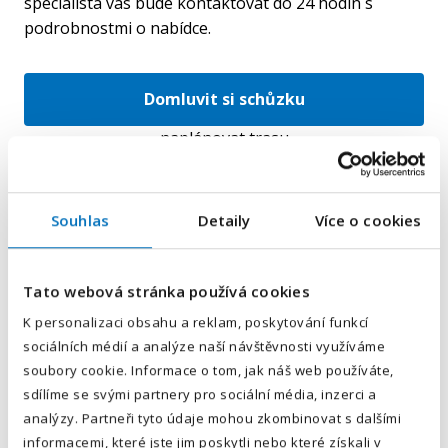
specialista vás bude kontaktovat do 24 hodin s
podrobnostmi o nabídce.
Domluvit si schůzku
naplánovat trasu
Souhlas
Detaily
Více o cookies
E-mailová adresa
*
Tato webová stránka používá cookies
Váš telefon
*
K personalizaci obsahu a reklam, poskytování funkcí
sociálních médií a analýze naší návštěvnosti využíváme
Předvolba
+420
soubory cookie. Informace o tom, jak náš web používáte,
sdílíme se svými partnery pro sociální média, inzerci a
Odesláním souhlasíte se
zpracováním osobních údajů
.
analýzy. Partneři tyto údaje mohou zkombinovat s dalšími
informacemi, které jste jim poskytli nebo které získali v