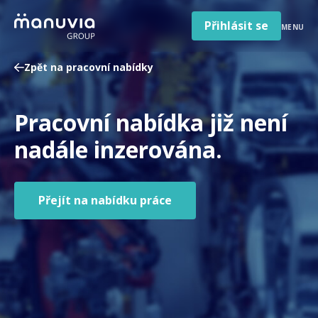
Poradna a články
Přeskočit
na
Přihlásit se
MENU
obsah
Pro firmy a zaměstnavatele
Zpět na pracovní nabídky
O nás
Čeština
Pracovní nabídka již není
Jazyk
Česká republika
Země
nadále inzerována.
/
region
Přejít na nabídku práce