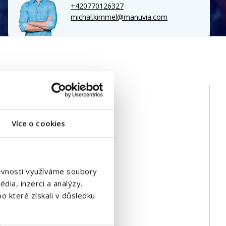
+420770126327
michal.kimmel@manuvia.com
Více o cookies
štěvnosti využíváme soubory
dia, inzerci a analýzy.
o které získali v důsledku