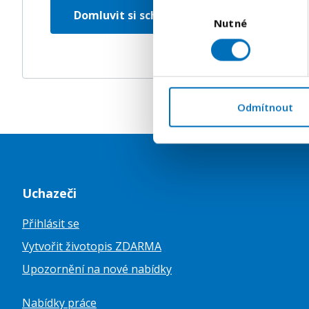
Výběr
Domluvit si schůzku
naplánovat trasu
Nutné
souhlasu
Odmítnout
Uchazeči
Přihlásit se
Vytvořit životopis ZDARMA
Upozornění na nové nabídky
Nabídky práce