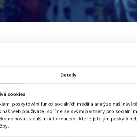
E-mailová adresa
*
 můžete probrat
Detaily
Váš telefon
*
ívá cookies
Předvolba
klam, poskytování funkcí sociálních médií a analýze naší náv
+420
k náš web používáte, sdílíme se svými partnery pro sociální mé
áš specialista vás bude
kombinovat s dalšími informacemi, které jste jim poskytli neb
Odesláním souhlasíte se
zpracováním osobních údajů
.
e.
užby.