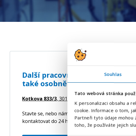
Další pracovní nabídky s námi
Souhlas
také osobně na pobočce Plzeň.
Tato webová stránka použ
Kotkova 833/3
, 30100 Plzeň,
Česká republika
K personalizaci obsahu a re
cookie. Informace o tom, ja
Stavte se, nebo nám nechte své kontaktní údaje. N
Partneři tyto údaje mohou z
kontaktovat do 24 hodin s podrobnostmi o nabídc
toho, že používáte jejich sl