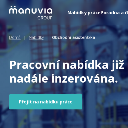
Přeskočit
na
Nabídky práce
Poradna a č
obsah
Domů
|
Nabídky
|
Obchodní asistent/ka
Pracovní nabídka již
nadále inzerována.
Přejít na nabídku práce