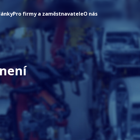
lánky
Pro firmy a zaměstnavatele
O nás
 není