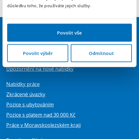
Odeslat
důsledku toho, že používáte jejich služby.
Povolit vše
Uchazeči
Přihlásit se
Povolit výběr
Odmítnout
Vytvořit životopis ZDARMA
Upozornění na nové nabídky
Nabídky práce
Zkrácené úvazky
Pozice s ubytováním
Pozice s platem nad 30 000 Kč
Práce v Moravskoslezském kraji