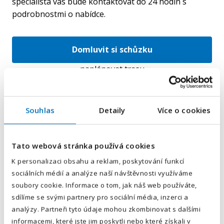
specialista vás bude kontaktovat do 24 hodin s
podrobnostmi o nabídce.
Domluvit si schůzku
naplánovat trasu
Souhlas
Detaily
Více o cookies
E-mailová adresa
*
Tato webová stránka používá cookies
Váš telefon
*
K personalizaci obsahu a reklam, poskytování funkcí
sociálních médií a analýze naší návštěvnosti využíváme
Předvolba
+420
soubory cookie. Informace o tom, jak náš web používáte,
sdílíme se svými partnery pro sociální média, inzerci a
Odesláním souhlasíte se
zpracováním osobních údajů
.
analýzy. Partneři tyto údaje mohou zkombinovat s dalšími
informacemi, které jste jim poskytli nebo které získali v