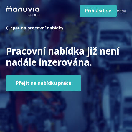
Poradna a články
Přeskočit
na
Přihlásit se
MENU
obsah
Pro firmy a zaměstnavatele
Zpět na pracovní nabídky
O nás
Čeština
Pracovní nabídka již není
Jazyk
Česká republika
Země
nadále inzerována.
/
region
Přejít na nabídku práce