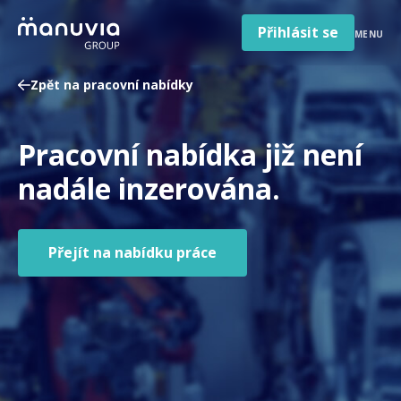
Poradna a články
Přeskočit
na
Přihlásit se
MENU
obsah
Pro firmy a zaměstnavatele
Zpět na pracovní nabídky
O nás
Čeština
Pracovní nabídka již není
Jazyk
Česká republika
Země
nadále inzerována.
/
region
Přejít na nabídku práce