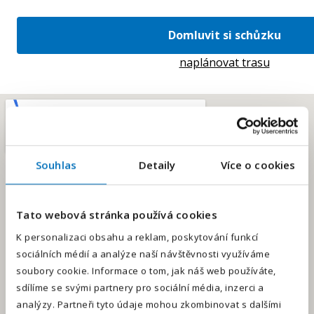
Domluvit si schůzku
naplánovat trasu
Souhlas
Detaily
Více o cookies
E-mailová adresa
*
Tato webová stránka používá cookies
Váš telefon
*
K personalizaci obsahu a reklam, poskytování funkcí
sociálních médií a analýze naší návštěvnosti využíváme
Předvolba
+420
soubory cookie. Informace o tom, jak náš web používáte,
sdílíme se svými partnery pro sociální média, inzerci a
Odesláním souhlasíte se
zpracováním osobních údajů
.
analýzy. Partneři tyto údaje mohou zkombinovat s dalšími