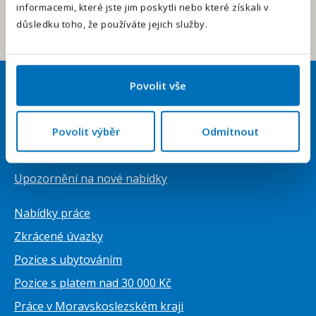
informacemi, které jste jim poskytli nebo které získali v
Odeslat
důsledku toho, že používáte jejich služby.
Povolit vše
Uchazeči
Přihlásit se
Povolit výběr
Odmítnout
Vytvořit životopis ZDARMA
Upozornění na nové nabídky
Nabídky práce
Zkrácené úvazky
Pozice s ubytováním
Pozice s platem nad 30 000 Kč
Práce v Moravskoslezském kraji